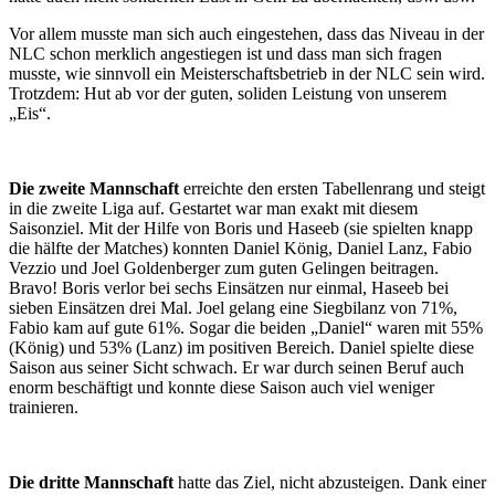
Vor allem musste man sich auch eingestehen, dass das Niveau in der
NLC schon merklich angestiegen ist und dass man sich fragen
musste, wie sinnvoll ein Meisterschaftsbetrieb in der NLC sein wird.
Trotzdem: Hut ab vor der guten, soliden Leistung von unserem
„Eis“.
Die zweite Mannschaft
erreichte den ersten Tabellenrang und steigt
in die zweite Liga auf. Gestartet war man exakt mit diesem
Saisonziel. Mit der Hilfe von Boris und Haseeb (sie spielten knapp
die hälfte der Matches) konnten Daniel König, Daniel Lanz, Fabio
Vezzio und Joel Goldenberger zum guten Gelingen beitragen.
Bravo! Boris verlor bei sechs Einsätzen nur einmal, Haseeb bei
sieben Einsätzen drei Mal. Joel gelang eine Siegbilanz von 71%,
Fabio kam auf gute 61%. Sogar die beiden „Daniel“ waren mit 55%
(König) und 53% (Lanz) im positiven Bereich. Daniel spielte diese
Saison aus seiner Sicht schwach. Er war durch seinen Beruf auch
enorm beschäftigt und konnte diese Saison auch viel weniger
trainieren.
Die dritte Mannschaft
hatte das Ziel, nicht abzusteigen. Dank einer