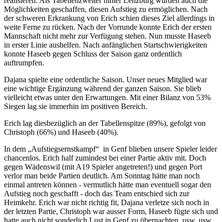
realisieren. Als Tabellenzweiter hinter Lenzburg wurden auch die
Möglichkeiten geschaffen, diesen Aufstieg zu ermöglichen. Nach
der schweren Erkrankung von Erich schien dieses Ziel allerdings in
weite Ferne zu rücken. Nach der Vorrunde konnte Erich der ersten
Mannschaft nicht mehr zur Verfügung stehen. Nun musste Haseeb
in erster Linie aushelfen. Nach anfänglichen Startschwierigkeiten
konnte Haseeb gegen Schluss der Saison ganz ordentlich
auftrumpfen.
Dajana spielte eine ordentliche Saison. Unser neues Mitglied war
eine wichtige Ergänzung während der ganzen Saison. Sie blieb
vielleicht etwas unter den Erwartungen. Mit einer Bilanz von 53%
Siegen lag sie immerhin im positiven Bereich.
Erich lag diesbezüglich an der Tabellenspitze (89%), gefolgt von
Christoph (66%) und Haseeb (40%).
In dem „Aufstiegsernstkampf“ in Genf blieben unsere Spieler leider
chancenlos. Erich half zumindest bei einer Partie aktiv mit. Doch
gegen Wädenswil (mit A19 Spieler angetreten!) und gegen Port
verlor man beide Partien deutlich. Am Sonntag hätte man noch
einmal antreten können - vermutlich hätte man eventuell sogar den
Aufstieg noch geschafft - doch das Team entschied sich zur
Heimkehr. Erich war nicht richtig fit, Dajana verletze sich noch in
der letzten Partie, Christoph war ausser Form, Haseeb fügte sich und
hatte auch nicht sonderlich Lust in Genf zu übernachten, usw. usw.