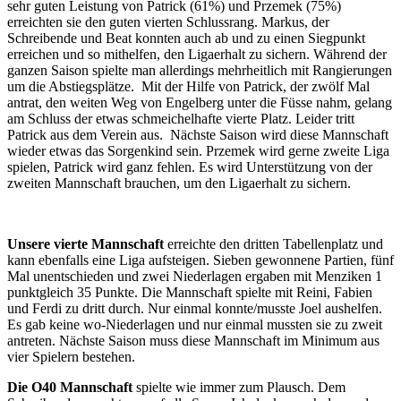
sehr guten Leistung von Patrick (61%) und Przemek (75%)
erreichten sie den guten vierten Schlussrang. Markus, der
Schreibende und Beat konnten auch ab und zu einen Siegpunkt
erreichen und so mithelfen, den Ligaerhalt zu sichern. Während der
ganzen Saison spielte man allerdings mehrheitlich mit Rangierungen
um die Abstiegsplätze. Mit der Hilfe von Patrick, der zwölf Mal
antrat, den weiten Weg von Engelberg unter die Füsse nahm, gelang
am Schluss der etwas schmeichelhafte vierte Platz. Leider tritt
Patrick aus dem Verein aus. Nächste Saison wird diese Mannschaft
wieder etwas das Sorgenkind sein. Przemek wird gerne zweite Liga
spielen, Patrick wird ganz fehlen. Es wird Unterstützung von der
zweiten Mannschaft brauchen, um den Ligaerhalt zu sichern.
Unsere vierte Mannschaft
erreichte den dritten Tabellenplatz und
kann ebenfalls eine Liga aufsteigen. Sieben gewonnene Partien, fünf
Mal unentschieden und zwei Niederlagen ergaben mit Menziken 1
punktgleich 35 Punkte. Die Mannschaft spielte mit Reini, Fabien
und Ferdi zu dritt durch. Nur einmal konnte/musste Joel aushelfen.
Es gab keine wo-Niederlagen und nur einmal mussten sie zu zweit
antreten. Nächste Saison muss diese Mannschaft im Minimum aus
vier Spielern bestehen.
Die O40 Mannschaft
spielte wie immer zum Plausch. Dem