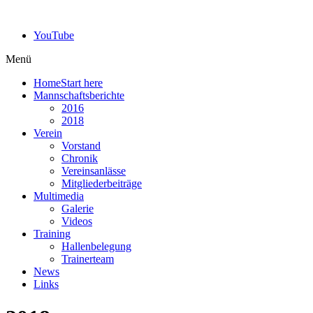
YouTube
Menü
Home
Start here
Mannschaftsberichte
2016
2018
Verein
Vorstand
Chronik
Vereinsanlässe
Mitgliederbeiträge
Multimedia
Galerie
Videos
Training
Hallenbelegung
Trainerteam
News
Links