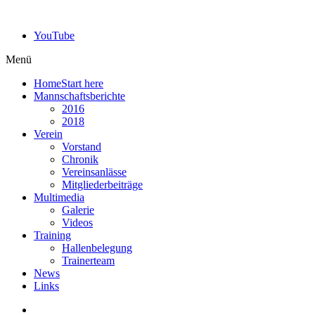
YouTube
Menü
Home
Start here
Mannschaftsberichte
2016
2018
Verein
Vorstand
Chronik
Vereinsanlässe
Mitgliederbeiträge
Multimedia
Galerie
Videos
Training
Hallenbelegung
Trainerteam
News
Links