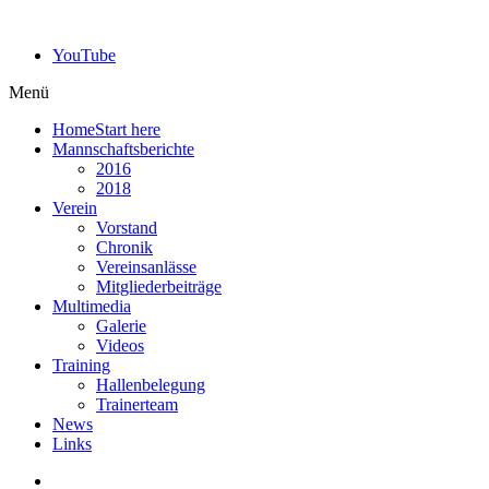
YouTube
Menü
Home
Start here
Mannschaftsberichte
2016
2018
Verein
Vorstand
Chronik
Vereinsanlässe
Mitgliederbeiträge
Multimedia
Galerie
Videos
Training
Hallenbelegung
Trainerteam
News
Links