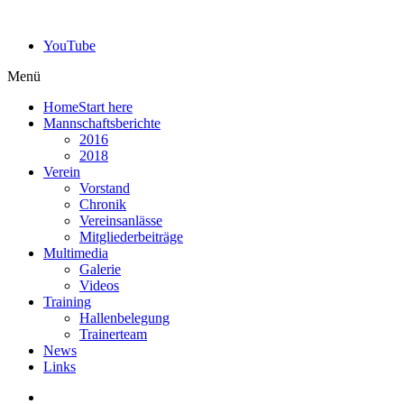
YouTube
Menü
Home
Start here
Mannschaftsberichte
2016
2018
Verein
Vorstand
Chronik
Vereinsanlässe
Mitgliederbeiträge
Multimedia
Galerie
Videos
Training
Hallenbelegung
Trainerteam
News
Links