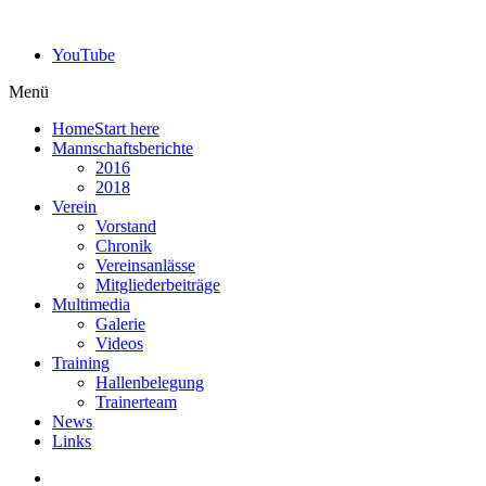
YouTube
Menü
Home
Start here
Mannschaftsberichte
2016
2018
Verein
Vorstand
Chronik
Vereinsanlässe
Mitgliederbeiträge
Multimedia
Galerie
Videos
Training
Hallenbelegung
Trainerteam
News
Links