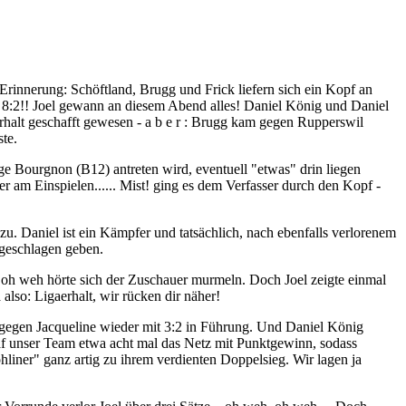
rinnerung: Schöftland, Brugg und Frick liefern sich ein Kopf an
t 8:2!! Joel gewann an diesem Abend alles! Daniel König und Daniel
halt geschafft gewesen - a b e r : Brugg kam gegen Rupperswil
te.
ge Bourgnon (B12) antreten wird, eventuell "etwas" drin liegen
r am Einspielen...... Mist! ging es dem Verfasser durch den Kopf -
u. Daniel ist ein Kämpfer und tatsächlich, nach ebenfalls verlorenem
 geschlagen geben.
, oh weh hörte sich der Zuschauer murmeln. Doch Joel zeigte einmal
 also: Ligaerhalt, wir rücken dir näher!
g gegen Jacqueline wieder mit 3:2 in Führung. Und Daniel König
raf unser Team etwa acht mal das Netz mit Punktgewinn, sodass
liner" ganz artig zu ihrem verdienten Doppelsieg. Wir lagen ja