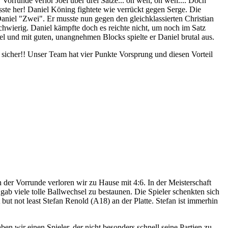
 Vorrunde verlor Joel über drei Sätze... oh weh, oh weh.... Doch
usste her! Daniel Köning fightete wie verrückt gegen Serge. Die
Daniel "Zwei". Er musste nun gegen den gleichklassierten Christian
chwierig. Daniel kämpfte doch es reichte nicht, um noch im Satz
l und mit guten, unangnehmen Blocks spielte er Daniel brutal aus.
ie sicher!! Unser Team hat vier Punkte Vorsprung und diesen Vorteil
der Vorrunde verloren wir zu Hause mit 4:6. In der Meisterschaft
 gab viele tolle Ballwechsel zu bestaunen. Die Spieler schenkten sich
ut not least Stefan Renold (A18) an der Platte. Stefan ist immerhin
n wir einen Spieler, der nicht besonders schnell seine Partien zu