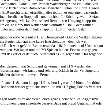
h Bremgarten. Daniel Lanz, Patrick Waltenberger und ein Onkel von
ch die letzten tollen Ballwechsel zwischen Stefan und Erich. Unsere
 9:10 machte Erich eigentlich alles richtig, es gab einen packenden,
nem herrlichen Stoppball - unerreichbar für Erich - gewann Stefan
e Verlängerung. Mit 14:12 entschied Reto diesen Umgang knapp für
eute einige Netz- und Kantenbälle verkraften. Die "Bremgartner"
runter und verlor dann halt knapp mit 11:8 im vierten Satz!
ging der erste Satz mit 9:11 an Bremgarten! - Dunkle Wolken stiegen
alle freuten sich auf eine kurze Entscheidung - doch oh weh!-
sein! Doch weit gefehlt! Reto musste das 10:10 hinnehmen! Und es kam
zwingen. Wir lagen nun mit 2:3 Spielen hinten. Eric musste gegen
 mit 0:3 verlor er deutlich. Nun stand es 2:4 gegen uns. Das folgende
 aber dennoch von Schöftland gewonnen: mit 11:9 wurden die
Satz unterlagen wir knapp und sehr unglücklich in der Verlängerung
hieden rückte nun in weite Ferne.
uf hatte. 11:8, dann knapp 11:9 - schon lag man 0:2 hinten. Im dritten
eif dann wieder gar nichts mehr und mit 11:5 ging Eric als Verlierer
egen Matthias revanchieren. erich gelang beinahe alles. Aggressive
ffnungen, dann eingelegte passive Bälle mit brutal Unterschnitt oder