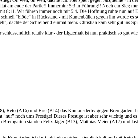
ieg! Oh weh, oh weh, dachte ich: Joel spielt gegen Jacqueline - in der
sultat am ende der Partie!! Immerhin: 5:3 in Führung!! Noch ein Sieg m
p mit 8:11. Wir führen immer noch mit 5:4. Die Hoffnung ruhte nun auf 
 schnell "blöde" in Rückstand - mit Kantenbällen gegen ihn wurde es s
", dachte der Schreibend einmal mehr. Christian kam sehr gut ins Spie
schlussendlich relativ klar - der Ligaerhalt ist nun praktisch so gut w
8), Reto (A16) und Eric (B14) das Kantonsderby gegen Bremgarten. In 
t "nur" noch ums Prestige! Dieses Prestige ist aber sehr wichtig und es
n Bremgarten standen Felix Jäger (B13), Matthias Meier (A17) und last b
In Bremgarten ist das Gebäude meistens ziemlich kalt und mit Reto habe