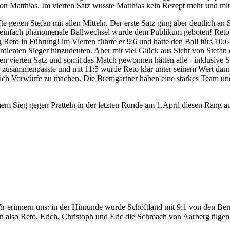
on Matthias. Im vierten Satz wusste Matthias kein Rezept mehr und mit 
e gegen Stefan mit allen Mitteln. Der erste Satz ging aber deutlich an
d einfach phänomenale Ballwechsel wurde dem Publikum geboten! Reto
g Reto in Führung! im Vierten führte er 9:6 und hatte den Ball fürs 10:6
erdienten Sieger hinzudeuten. Aber mit viel Glück aus Sicht von Stefan
n vierten Satz und somit das Match gewonnen hätten alle - inklusive St
el zusammenpasste und mit 11:5 wurde Reto klar unter seinem Wert dan
sich Vorwürfe zu machen. Die Bremgartner haben eine starkes Team u
nem Sieg gegen Pratteln in der letzten Runde am 1.April diesen Rang au
r erinnern uns: in der Hinrunde wurde Schöftland mit 9:1 von den Be
n also Reto, Erich, Christoph und Eric die Schmach von Aarberg tilg