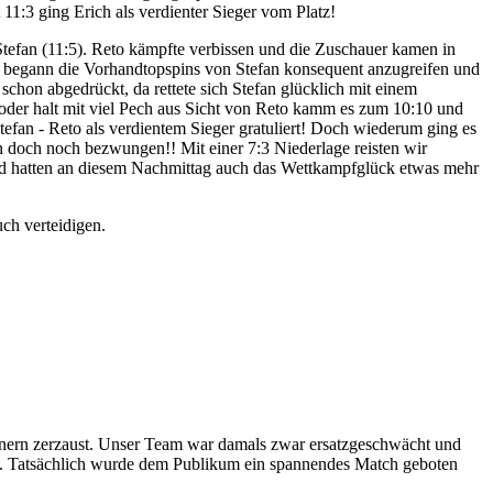
11:3 ging Erich als verdienter Sieger vom Platz!
 Stefan (11:5). Reto kämpfte verbissen und die Zuschauer kamen in
 begann die Vorhandtopspins von Stefan konsequent anzugreifen und
 schon abgedrückt, da rettete sich Stefan glücklich mit einem
 oder halt mit viel Pech aus Sicht von Reto kamm es zum 10:10 und
efan - Reto als verdientem Sieger gratuliert! Doch wiederum ging es
n doch noch bezwungen!! Mit einer 7:3 Niederlage reisten wir
nd hatten an diesem Nachmittag auch das Wettkampfglück etwas mehr
ch verteidigen.
rnern zerzaust. Unser Team war damals zwar ersatzgeschwächt und
en. Tatsächlich wurde dem Publikum ein spannendes Match geboten