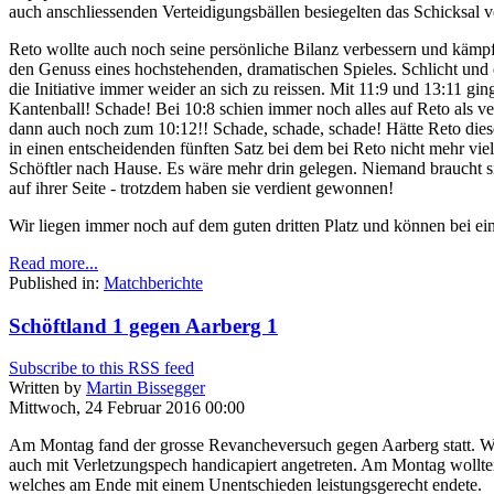
auch anschliessenden Verteidigungsbällen besiegelten das Schicksal v
Reto wollte auch noch seine persönliche Bilanz verbessern und kämpft
den Genuss eines hochstehenden, dramatischen Spieles. Schlicht un
die Initiative immer weider an sich zu reissen. Mit 11:9 und 13:11 gin
Kantenball! Schade! Bei 10:8 schien immer noch alles auf Reto als v
dann auch noch zum 10:12!! Schade, schade, schade! Hätte Reto diese
in einen entscheidenden fünften Satz bei dem bei Reto nicht mehr vi
Schöftler nach Hause. Es wäre mehr drin gelegen. Niemand braucht 
auf ihrer Seite - trotzdem haben sie verdient gewonnen!
Wir liegen immer noch auf dem guten dritten Platz und können bei ei
Read more...
Published in:
Matchberichte
Schöftland 1 gegen Aarberg 1
Subscribe to this RSS feed
Written by
Martin Bissegger
Mittwoch, 24 Februar 2016 00:00
Am Montag fand der grosse Revancheversuch gegen Aarberg statt. Wi
auch mit Verletzungspech handicapiert angetreten. Am Montag wollte
welches am Ende mit einem Unentschieden leistungsgerecht endete.