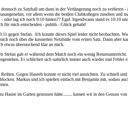
 dennoch zu Satzball um dann in der Verlängerung noch zu verlieren - ä
sehr unangenehm, vor allem wenn die beiden Clubkollegen zusehen und ma
n - oder lag ich noch 9:10 hinten?? Egal. Irgendwann stand es 10:10 u
ch für mich entscheiden - puhhh - Glück gehabt!
1 gegen Stefan. Ich konnte dieses Spiel leider nicht beobachten. War i
e mich noch über die kassierten Netzbälle vom ersten Satz. Dann aber k
och etwas überraschend klar an mich.
n Stefan gab er während dem Match noch ein wenig Returnunterricht. I
gestehen. Es schlichen sich natürlich immer auch wieder mal Fehler ein
 Reihen. Gegen Haseeb konnte er nicht viel ausrichten. Zu schnell und
locken. Markus und ich spielten einfach mit Benjamin mit, sodass auc
innen.
ause im Garten genossen hätte........ kamen wir in den Genuss von je