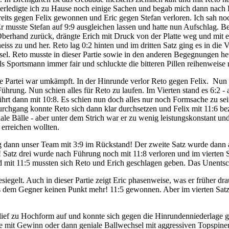
te, erledigte ich zu Hause noch einige Sachen und begab mich dann nac
ereits gegen Felix gewonnen und Eric gegen Stefan verloren. Ich sah no
Er musste Stefan auf 9:9 ausgleichen lassen und hatte nun Aufschlag. Bei
erhand zurück, drängte Erich mit Druck von der Platte weg und mit ei
iss zu und her. Reto lag 0:2 hinten und im dritten Satz ging es in di
hsel. Reto musste in dieser Partie sowie in den anderen Begegnungen h
ls Sportsmann immer fair und schluckte die bitteren Pillen reihenweise 
ese Partei war umkämpft. In der Hinrunde verlor Reto gegen Felix. Nun 
ührung. Nun schien alles für Reto zu laufen. Im Vierten stand es 6:2 - 
d führt dann mit 10:8. Es schien nun doch alles nur noch Formsache zu 
urchgang konnte Reto sich dann klar durchsetzen und Felix mit 11:6 be
le Bälle - aber unter dem Strich war er zu wenig leistungskonstant und
erreichen wollten.
lag dann unser Team mit 3:9 im Rückstand! Der zweite Satz wurde dann
! Satz drei wurde nach Führung noch mit 11:8 verloren und im vierten 
und mit 11:5 mussten sich Reto und Erich geschlagen geben. Das Unentsc
siegelt. Auch in dieser Partie zeigt Eric phasenweise, was er früher dra
ss dem Gegner keinen Punkt mehr! 11:5 gewonnen. Aber im vierten Satz l
 lief zu Hochform auf und konnte sich gegen die Hinrundenniederlage g
 mit Gewinn oder dann geniale Ballwechsel mit aggressiven Topspinerö