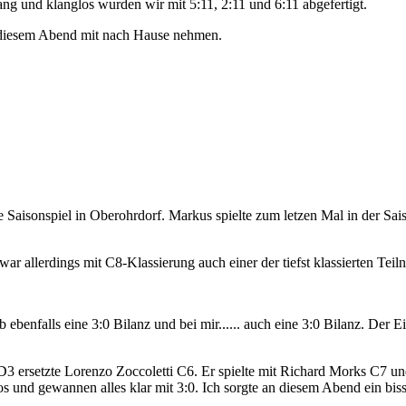
g und klanglos wurden wir mit 5:11, 2:11 und 6:11 abgefertigt.
 diesem Abend mit nach Hause nehmen.
aisonspiel in Oberohrdorf. Markus spielte zum letzen Mal in der Sais
ar allerdings mit C8-Klassierung auch einer der tiefst klassierten Teil
ebenfalls eine 3:0 Bilanz und bei mir...... auch eine 3:0 Bilanz. Der E
 D3 ersetzte Lorenzo Zoccoletti C6. Er spielte mit Richard Morks C7 u
los und gewannen alles klar mit 3:0. Ich sorgte an diesem Abend ein bis