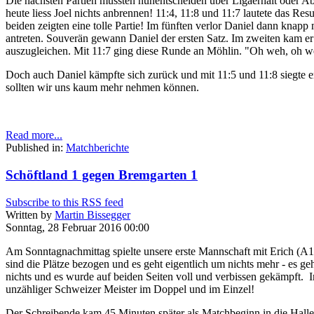
Die nächsten Partien mussten nunentscheiden über Ligaerhalt oder Abst
heute liess Joel nichts anbrennen! 11:4, 11:8 und 11:7 lautete das Re
beiden zeigten eine tolle Partie! Im fünften verlor Daniel dann knap
antreten. Souverän gewann Daniel der ersten Satz. Im zweiten kam er
auszugleichen. Mit 11:7 ging diese Runde an Möhlin. "Oh weh, oh weh
Doch auch Daniel kämpfte sich zurück und mit 11:5 und 11:8 siegte er 
sollten wir uns kaum mehr nehmen können.
Read more...
Published in:
Matchberichte
Schöftland 1 gegen Bremgarten 1
Subscribe to this RSS feed
Written by
Martin Bissegger
Sonntag, 28 Februar 2016 00:00
Am Sonntagnachmittag spielte unsere erste Mannschaft mit Erich (A1
sind die Plätze bezogen und es geht eigentlich um nichts mehr - es geh
nichts und es wurde auf beiden Seiten voll und verbissen gekämpft. I
unzähliger Schweizer Meister im Doppel und im Einzel!
Der Schreibende kam 45 Minuten später als Matchbeginn in die Halle. 