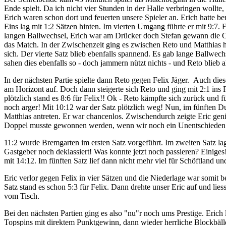
Ende spielt. Da ich nicht vier Stunden in der Halle verbringen woll
Erich waren schon dort und feuerten unsere Spieler an. Erich hatte b
Eins lag mit 1:2 Sätzen hinten. Im vierten Umgang führte er mit 9:7. 
langen Ballwechsel, Erich war am Drücker doch Stefan gewann die Ob
das Match. In der Zwischenzeit ging es zwischen Reto und Matthias he
sich. Der vierte Satz blieb ebenfalls spannend. Es gab lange Ballwec
sahen dies ebenfalls so - doch jammern nützt nichts - und Reto blieb a
In der nächsten Partie spielte dann Reto gegen Felix Jäger. Auch di
am Horizont auf. Doch dann steigerte sich Reto und ging mit 2:1 ins F
plötzlich stand es 8:6 für Felix!! Ok - Reto kämpfte sich zurück un
noch arger! Mit 10:12 war der Satz plötzlich weg! Nun, im fünften D
Matthias antreten. Er war chancenlos. Zwischendurch zeigte Eric genia
Doppel musste gewonnen werden, wenn wir noch ein Unentschieden 
11:2 wurde Bremgarten im ersten Satz vorgeführt. Im zweiten Satz 
Gastgeber noch deklassiert! Was konnte jetzt noch passieren? Einiges
mit 14:12. Im fünften Satz lief dann nicht mehr viel für Schöftland 
Eric verlor gegen Felix in vier Sätzen und die Niederlage war somit be
Satz stand es schon 5:3 für Felix. Dann drehte unser Eric auf und lie
vom Tisch.
Bei den nächsten Partien ging es also "nu"r noch ums Prestige. Erich
Topspins mit direktem Punktgewinn, dann wieder herrliche Blockbälle