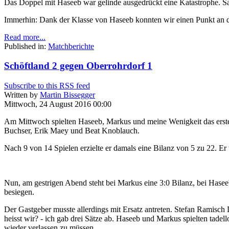
Das Doppel mit Haseeb war gelinde ausgedrückt eine Katastrophe. San
Immerhin: Dank der Klasse von Haseeb konnten wir einen Punkt an
Read more...
Published in:
Matchberichte
Schöftland 2 gegen Oberrohrdorf 1
Subscribe to this RSS feed
Written by
Martin Bissegger
Mittwoch, 24 August 2016 00:00
Am Mittwoch spielten Haseeb, Markus und meine Wenigkeit das erste S
Buchser, Erik Maey und Beat Knoblauch.
Nach 9 von 14 Spielen erzielte er damals eine Bilanz von 5 zu 22. Er w
Nun, am gestrigen Abend steht bei Markus eine 3:0 Bilanz, bei Haseeb 
besiegen.
Der Gastgeber musste allerdings mit Ersatz antreten. Stefan Ramisch
heisst wir? - ich gab drei Sätze ab. Haseeb und Markus spielten tadel
wieder verlassen zu müssen.....