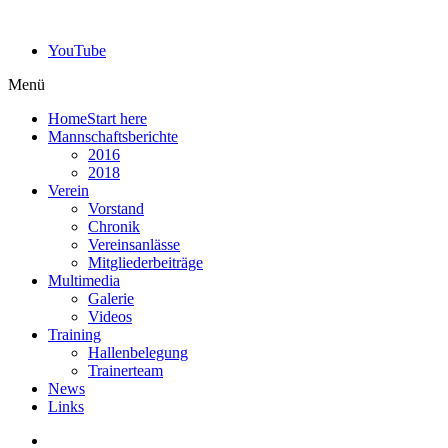
YouTube
Menü
Home
Start here
Mannschaftsberichte
2016
2018
Verein
Vorstand
Chronik
Vereinsanlässe
Mitgliederbeiträge
Multimedia
Galerie
Videos
Training
Hallenbelegung
Trainerteam
News
Links