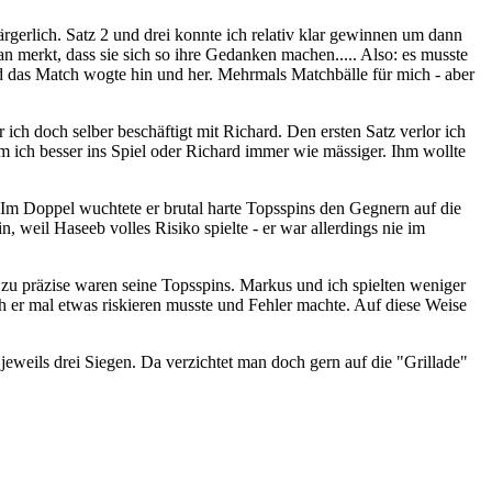
rgerlich. Satz 2 und drei konnte ich relativ klar gewinnen um dann
n merkt, dass sie sich so ihre Gedanken machen..... Also: es musste
nd das Match wogte hin und her. Mehrmals Matchbälle für mich - aber
ch doch selber beschäftigt mit Richard. Den ersten Satz verlor ich
am ich besser ins Spiel oder Richard immer wie mässiger. Ihm wollte
m Doppel wuchtete er brutal harte Topsspins den Gegnern auf die
, weil Haseeb volles Risiko spielte - er war allerdings nie im
 zu präzise waren seine Topsspins. Markus und ich spielten weniger
h er mal etwas riskieren musste und Fehler machte. Auf diese Weise
weils drei Siegen. Da verzichtet man doch gern auf die "Grillade"