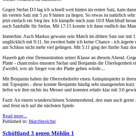
Gegen Stefan D3 lag ich schnell weit hinten im ersten Satz, kam dann
im vierten Satz mit 5 zu 9 hinten zu liegen. So etwas ist natürlich 
jetzt einfach ein Sieg her. Ich kämpfte mich zum 10:9 Matchball hera
auch Satzbälle für Stefan. Mit 17:15 konnte ich dann endlich das Mat
Immerhin: Auch Markus gewann sein Match im dritten Satz nur mit 13:1
unglücklich mit 9:11. Im zweiten hatte ich keine Chance - ich ärgert
am Schluss nicht mehr viel gelingen. Mit 5:11 ging der fünfte Satz d
Haseeb gab eine Demonstration seiner Klasse an diesem Abend. Gege
Platte - chancenlos mussten Stefan und Benjamin die Überlegenheit ein
Zweifel, wer als Sieger von der Platte gehen würde....
Mit Benjamin haben die Oberrohrdorfer einen Antispinspieler in ihren
mit Topsspins - diese konnte Benjamin häufig sehr unangenehm kurz b
liefen wir ihm nichts ins Messer und konnten relativ klar mit 3:0 gew
Fazit: An einem wunderschönen Sommerabend, den man auch gerne zu H
und freut sich auf die nächsten Spiele.
Read more...
Published in:
Matchberichte
Schöftland 3 gegen Möhlin 1