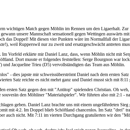
norm wichtigen Match gegen Möhlin im Rennen um den Ligaerhalt. Zur E
el gewann unsere Mannschaft sensationell gegen Wettingen auswärts mi
ch das Doppel! Mit diesen vier Punkten wäre im Normallfall der Ligaer
te!), weil Rupperswil nur zu zweit und ersatzgeschwächt antreten muss
. Im Vorfeld erklärte mir Daniel Lanz, dass, wenn Möhlin nicht mit Ser
öftland. Dort musste er folgendes feststellen: Serge Bourgnon war locke
7) und Jacqueline Trieu (D5) vervollständigten das Team aus Möhlin.
os" - dies japste mir schweissüberströmt Daniel nach dem ersten Satz z
vierten Satz reichte es nicht mehrt ganz und Daniel musst sich mit 8:11
den ersten Satz gegen den mit "Antitop" spielenden Christian. Oh weh
r souverän den Möhliner "Materialspieler". Wir führten also mit 2:1 - na
eschlagen geben. Daniel Lanz brachte uns mit einem ungefährdeten Sie
omit mit 4:2. Im Doppel blieb Schöftland chancenlos. Im Satz "drei" t
r auch nicht. Mit 7:11 im vierten Durchgang gratulierten wir den "Möh