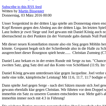
Subscribe to this RSS feed
Written by
Martin Bissegger
Donnerstag, 03 März 2016 00:00
Unser Sorgenkind in der dritten Liga spielte am Donnerstag einen e
Kopf Rennen gegen den Abstieg aus der dritten Liga. Im letzten Spi
Lanz holten je zwei Siege und Joel gewann mit Daniel König auch no
überraschend zu drei Punkten (in der Vorrunde gabs damals Null Punk
Mit dieser neuen Konstellation musste also ein Sieg gegen Möhlin her
könnte. Gespannt begab sich der Schreibende also in die Halle zu Sch
ausgerechnet dieser Bourgnon spielt heute...... Christian Zumsteg (C
Daniel Lanz bekam es in der ersten Runde mit Serge zu tun. "Chancenl
zweiten Satz, ging Satz drei auf das Konto von Schöftland (11:9). Im 
Daniel König gewann unterdessen klar gegen Jacqueline. Joel verlor 
mehr eine tolle, kämpferische Leistung! Mit 11:6, 11:7, 11:7 bodigte e
Dann spielte Joel gegen Serge - nach drei Sätzen musste sich Joel g
gewann ebenfalls klar gegen Christian. Wir führten vor dem Doppel s
immerhin ein Satz zu unseren Gunsten entschieden war. Mehr gab's abe
immerhin immer noch mit 4:3 in Führung!