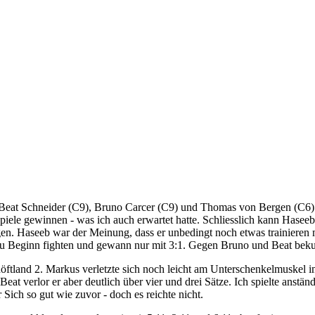
eat Schneider (C9), Bruno Carcer (C9) und Thomas von Bergen (C6) ver
iele gewinnen - was ich auch erwartet hatte. Schliesslich kann Haseeb 
Haseeb war der Meinung, dass er unbedingt noch etwas trainieren müsse
 zu Beginn fighten und gewann nur mit 3:1. Gegen Bruno und Beat bek
tland 2. Markus verletzte sich noch leicht am Unterschenkelmuskel im 
at verlor er aber deutlich über vier und drei Sätze. Ich spielte anstän
ich so gut wie zuvor - doch es reichte nicht.