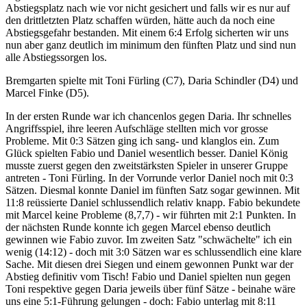
Abstiegsplatz nach wie vor nicht gesichert und falls wir es nur auf
den drittletzten Platz schaffen würden, hätte auch da noch eine
Abstiegsgefahr bestanden. Mit einem 6:4 Erfolg sicherten wir uns
nun aber ganz deutlich im minimum den fünften Platz und sind nun
alle Abstiegssorgen los.
Bremgarten spielte mit Toni Fürling (C7), Daria Schindler (D4) und
Marcel Finke (D5).
In der ersten Runde war ich chancenlos gegen Daria. Ihr schnelles
Angriffsspiel, ihre leeren Aufschläge stellten mich vor grosse
Probleme. Mit 0:3 Sätzen ging ich sang- und klanglos ein. Zum
Glück spielten Fabio und Daniel wesentlich besser. Daniel König
musste zuerst gegen den zweitstärksten Spieler in unserer Gruppe
antreten - Toni Fürling. In der Vorrunde verlor Daniel noch mit 0:3
Sätzen. Diesmal konnte Daniel im fünften Satz sogar gewinnen. Mit
11:8 reüssierte Daniel schlussendlich relativ knapp. Fabio bekundete
mit Marcel keine Probleme (8,7,7) - wir führten mit 2:1 Punkten. In
der nächsten Runde konnte ich gegen Marcel ebenso deutlich
gewinnen wie Fabio zuvor. Im zweiten Satz "schwächelte" ich ein
wenig (14:12) - doch mit 3:0 Sätzen war es schlussendlich eine klare
Sache. Mit diesen drei Siegen und einem gewonnen Punkt war der
Abstieg definitiv vom Tisch! Fabio und Daniel spielten nun gegen
Toni respektive gegen Daria jeweils über fünf Sätze - beinahe wäre
uns eine 5:1-Führung gelungen - doch: Fabio unterlag mit 8:11