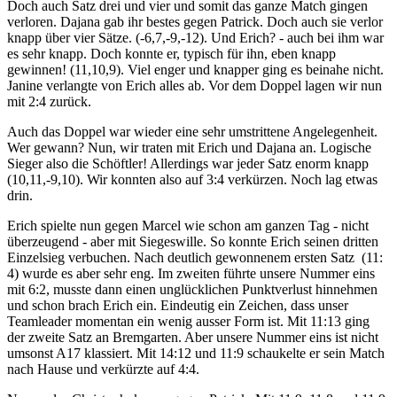
Doch auch Satz drei und vier und somit das ganze Match gingen
verloren. Dajana gab ihr bestes gegen Patrick. Doch auch sie verlor
knapp über vier Sätze. (-6,7,-9,-12). Und Erich? - auch bei ihm war
es sehr knapp. Doch konnte er, typisch für ihn, eben knapp
gewinnen! (11,10,9). Viel enger und knapper ging es beinahe nicht.
Janine verlangte von Erich alles ab. Vor dem Doppel lagen wir nun
mit 2:4 zurück.
Auch das Doppel war wieder eine sehr umstrittene Angelegenheit.
Wer gewann? Nun, wir traten mit Erich und Dajana an. Logische
Sieger also die Schöftler! Allerdings war jeder Satz enorm knapp
(10,11,-9,10). Wir konnten also auf 3:4 verkürzen. Noch lag etwas
drin.
Erich spielte nun gegen Marcel wie schon am ganzen Tag - nicht
überzeugend - aber mit Siegeswille. So konnte Erich seinen dritten
Einzelsieg verbuchen. Nach deutlich gewonnenem ersten Satz (11:
4) wurde es aber sehr eng. Im zweiten führte unsere Nummer eins
mit 6:2, musste dann einen unglücklichen Punktverlust hinnehmen
und schon brach Erich ein. Eindeutig ein Zeichen, dass unser
Teamleader momentan ein wenig ausser Form ist. Mit 11:13 ging
der zweite Satz an Bremgarten. Aber unsere Nummer eins ist nicht
umsonst A17 klassiert. Mit 14:12 und 11:9 schaukelte er sein Match
nach Hause und verkürzte auf 4:4.