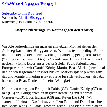
Schöftland 3 gegen Brugg 1
Subscribe to this RSS feed
Written by
Martin Bissegger
Mittwoch, 19 Februar 2020 00:00
Knappe Niederlage im Kampf gegen den Abstieg
Wir Abstiegsgefährdeten mussten am letzten Montag gegen den
Aufstiegskandidaten Brugg antreten. Wir mussten unbedingt Punkte
holen. In den beiden letzten wichtigen Partien gegen gleich starke
("oder gleich schwache Gegner" würde zum Beispiel Haseeb mich
necken...) fehlte leider unser bester Spieler Fabio ferienhalber....
Prompt verloren wir (Daniel König, Martin, Beat, Markus) zwei mal
und holten insgesamt nur zwei Punkte. Markus spielte jeweils ganz
gut und konnte immerhin je zwei Siege für sich verbuchen - gepatzt
hatten also Beat, Daniel und meine Wenigkeit.
Nun traten wir gegen Brugg mit Fabio (C8), Daniel König (C7) und
mir (C6) an. Brugg erschien in guter Besetzung mit Andreas
Griesser (C10), Luca Indrizzi (C8) und Kevin Liu (D4). Wir
starteten fulminant. Das heisst, vor allem Fabio und Daniel machten
ihre Sache sehr gut. Daniel gewann gegen Luca klar in drei Sätzen