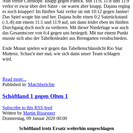
Nun verlor Christoph knapp gegen Patrick. Mit 11:9, 11:8 und 11:9
verlor er zwar über drei Sätze - sie waren aber knapp. Dajana erging
es noch knapper! Im fünften Satz verlor sie mit 10:12 gegen Janine!
Das Spiel wogte hin und her. Dajana holte einen 0:2 Satzrückstand
(-3,-8) mit einem 11:1 und 11:9 auf, um dann leider eben im fünften
Durchgang doch noch zu verlieren. Mit dieser Niederlage war auch
das Gesamtscore von 6:4 gegen uns besiegelt. Mit nur einem Punkt
musste sich also der Tabellenleader aus Bremgarten verabschieden.
Ende Monat spielen wir gegen das Tabellenschlusslicht Rio Star
Muttenz. Schau'n mer mal, wie sich dann unser Team schlagen
wird.
Read more...
Published in:
Matchberichte
Schöftland 1 gegen Olten 1
Subscribe to this RSS feed
Written by
Martin Bissegger
Donnerstag, 09 Januar 2020 00:00
Schöftland trotz Ersatz weiterhin ungeschlagen