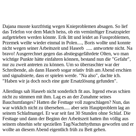
Dajana musste kurzfristig wegen Knieproblemen absagen. So lief
das Telefon vor dem Match heiss, ob ein vernünftiger Ersatzspieler
aufgetrieben werden könnte. Erik litt und leidet an Fussproblemen,
Przemek weilte wieder einmal in Polen...., Boris wollte und konnte
nicht wegen seiner Arbeitszeit und Haseeb ..... antwortete nicht. Na
bravo! Ausgerechnet gegen das abstiegsgefährdete Olten, wo man
wichtige Punkte hätte einfahren können, bestand nun die "Gefahr",
nur zu zweit antreten zu können. Um so überraschter war der
Schreibende, als dann Haseeb sogar relativ früh am Abend erschien
und signalisierte, dass er spielen werde. "Na also", dachte ich.
"Haben wir ja doch noch eine gute Ersatzlösung gefunden".
Allerdings sah Haseeb nicht sonderlich fit aus. Irgend etwas schien
nicht zu stimmen mit ihm. Lag es an der Zunahme seines
Bauchumfanges? Hatten die Festtage voll zugeschlagen? Nun, das
war wirklich nicht zu übersehen..... aber sein Hauptproblem lag an
seinem Schlafmangel. Er war seit fast 30 Stunden ohne Schlaf. Die
Festtage und dann der Beginn der Arbeitszeit hatten ihn völlig aus
seinem ohnehin sehr speziellen Tag/Nachtrhythmus geworfen und er
wollte an diesem Abend eigentlich früh zu Bett gehen.