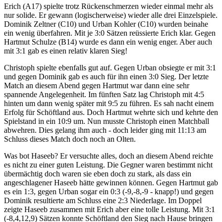
Erich (A17) spielte trotz Rückenschmerzen wieder einmal mehr als
nur solide. Er gewann (logischerweise) wieder alle drei Einzelspiele.
Dominik Zeltner (C10) und Urban Kohler (C10) wurden beinahe
ein wenig überfahren. Mit je 3:0 Sätzen reüssierte Erich klar. Gegen
Hartmut Schulze (B14) wurde es dann ein wenig enger. Aber auch
mit 3:1 gab es einen relativ klaren Sieg!
Christoph spielte ebenfalls gut auf. Gegen Urban obsiegte er mit 3:1
und gegen Dominik gab es auch für ihn einen 3:0 Sieg. Der letzte
Match an diesem Abend gegen Hartmut war dann eine sehr
spannende Angelegenheit. Im fünften Satz lag Christoph mit 4:5
hinten um dann wenig später mit 9:5 zu führen. Es sah nacht einem
Erfolg für Schöftland aus. Doch Hartmut wehrte sich und kehrte den
Spielstand in ein 10:9 um. Nun musste Christoph einen Matchball
abwehren. Dies gelang ihm auch - doch leider ging mit 11:13 am
Schluss dieses Match doch noch an Olten.
Was bot Haseeb? Er versuchte alles, doch an diesem Abend reichte
es nicht zu einer guten Leistung. Die Gegner waren bestimmt nicht
übermächtig doch waren sie eben doch zu stark, als dass ein
angeschlagener Haseeb hätte gewinnen können. Gegen Hartmut gab
es ein 1:3, gegen Urban sogar ein 0:3 (-9,-8,-9 - knapp!) und gegen
Dominik resultierte am Schluss eine 2:3 Niederlage. Im Doppel
zeigte Haseeb zusammen mit Erich aber eine tolle Leistung. Mit 3:1
(-8,4,12,9) Sätzen konnte Schöftland den Sieg nach Hause bringen