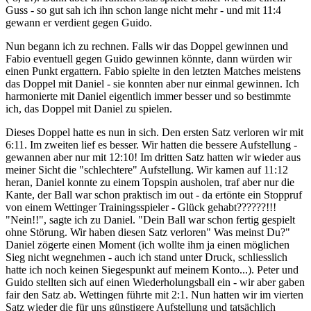
Guss - so gut sah ich ihn schon lange nicht mehr - und mit 11:4
gewann er verdient gegen Guido.
Nun begann ich zu rechnen. Falls wir das Doppel gewinnen und
Fabio eventuell gegen Guido gewinnen könnte, dann würden wir
einen Punkt ergattern. Fabio spielte in den letzten Matches meistens
das Doppel mit Daniel - sie konnten aber nur einmal gewinnen. Ich
harmonierte mit Daniel eigentlich immer besser und so bestimmte
ich, das Doppel mit Daniel zu spielen.
Dieses Doppel hatte es nun in sich. Den ersten Satz verloren wir mit
6:11. Im zweiten lief es besser. Wir hatten die bessere Aufstellung -
gewannen aber nur mit 12:10! Im dritten Satz hatten wir wieder aus
meiner Sicht die "schlechtere" Aufstellung. Wir kamen auf 11:12
heran, Daniel konnte zu einem Topspin ausholen, traf aber nur die
Kante, der Ball war schon praktisch im out - da ertönte ein Stoppruf
von einem Wettinger Trainingsspieler - Glück gehabt??????!!!
"Nein!!", sagte ich zu Daniel. "Dein Ball war schon fertig gespielt
ohne Störung. Wir haben diesen Satz verloren" Was meinst Du?"
Daniel zögerte einen Moment (ich wollte ihm ja einen möglichen
Sieg nicht wegnehmen - auch ich stand unter Druck, schliesslich
hatte ich noch keinen Siegespunkt auf meinem Konto...). Peter und
Guido stellten sich auf einen Wiederholungsball ein - wir aber gaben
fair den Satz ab. Wettingen führte mit 2:1. Nun hatten wir im vierten
Satz wieder die für uns günstigere Aufstellung und tatsächlich