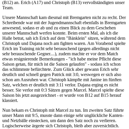
(B12) an. Erich (A17) und Christoph (B13) vervollständigten unser
Team.
Unsere Mannschaft kam diesmal mit Bremgarten nicht zu recht. Der
Schreibende war mit der Jugendmannschaft ebenfalls in Bremgarten
anwesend, sodass er ab und zu einen Blick zu dem Geschehen
unserer Mannschaft werfen konnte. Beim ersten Mal, als ich die
Halle betrat, sah ich Erich auf dem "Bänklein" sitzen, während dem
Christoph und Dajana noch am fighten waren. Am Vorabend spielte
Erich im Training nicht sehr berauschend (gegen allerdings nicht
sehr berauschende Gegner....), zudem machte er vor dem Match
etwas resignierende Bemerkungen - "ich habe meine Pflicht diese
Saison getan, für mich ist die Saison gelaufen" - sodass ich schon
das schlimmste befürchtete. Zum Glück aber gewann Erich sehr
deutlich und schnell gegen Patrick mit 3:0, weswegen er sich also
schon am Ausruhen war. Christoph kämpfte mit Janine im fünften
Satz, welchen er deutlich mit 3:11 verlor. Dajana erging es nicht
besser. Sie verlor mit 0:3 Sätzen gegen Marcel. Marcel spielte diese
Saison bis jetzt ausgezeichnet - er wurde von B12 auf B15 herauf
klassiert.
Nun bekam es Christoph mit Marcel zu tun. Im zweiten Satz führte
unser Mann mit 9:5, musste dann einige sehr unglückliche Kanten-
und Netzbälle einstecken, um dann den Satz noch zu verlieren.
Logischerweise ärgerte sich Christoph, bleib aber zuversichtlich.