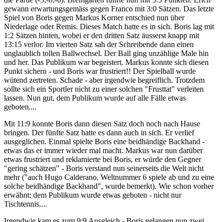
gewann erwartungsgemäss gegen Franco mit 3:0 Sätzen. Das letzte
Spiel von Boris gegen Markus Korner entschied nun über
Niederlage oder Remis. Dieses Match hatte es in sich. Boris lag mit
1:2 Sätzen hinten, wobei er den dritten Satz äusserst knapp mit
13:15 verlor. Im vierten Satz sah der Schreibende dann einen
unglaublich tollen Ballwechsel. Der Ball ging unzählige Male hin
und her. Das Publikum war begeistert. Markus konnte sich diesen
Punkt sichern - und Boris war frustriert!! Der Spielball wurde
wütend zertreten. Schade - aber irgendwie begreiflich. Trotzdem
sollte sich ein Sportler nicht zu einer solchen "Frusttat" verleiten
lassen. Nun gut, dem Publikum wurde auf alle Fälle etwas
geboten....
Mit 11:9 konnte Boris dann diesen Satz doch noch nach Hause
bringen. Der fünfte Satz hatte es dann auch in sich. Er verlief
ausgeglichen. Einmal spielte Boris eine beidhändige Backhand -
etwas das er immer wieder mal macht. Markus war nun darüber
etwas frustriert und reklamierte bei Boris, er würde den Gegner
"gering schätzen" - Boris verstand nun seinerseits die Welt nicht
mehr ("auch Hugo Calderano, Weltnummer 6 spiele ab und zu eine
solche beidhändige Backhand", wurde bemerkt). Wie schon vorher
erwähnt: dem Publikum wurde etwas geboten - nicht nur
Tischtennis....
Irgendwie kam es zum 9:9 Ausgleich - Boris gelangen nun zwei