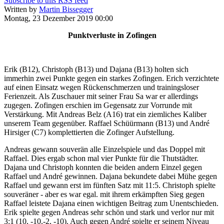
Subscribe to this RSS feed
Written by
Martin Bissegger
Montag, 23 Dezember 2019 00:00
Punktverluste in Zofingen
Erik (B12), Christoph (B13) und Dajana (B13) holten sich
immerhin zwei Punkte gegen ein starkes Zofingen. Erich verzichtete
auf einen Einsatz wegen Rückenschmerzen und trainingsloser
Ferienzeit. Als Zuschauer mit seiner Frau Sa war er allerdings
zugegen. Zofingen erschien im Gegensatz zur Vorrunde mit
Verstärkung. Mit Andreas Belz (A16) trat ein ziemliches Kaliber
unserem Team gegenüber. Raffael Schüürmann (B13) und André
Hirsiger (C7) komplettierten die Zofinger Aufstellung.
Andreas gewann souverän alle Einzelspiele und das Doppel mit
Raffael. Dies ergab schon mal vier Punkte für die Thutstädter.
Dajana und Christoph konnten die beiden andern Einzel gegen
Raffael und André gewinnen. Dajana bekundete dabei Mühe gegen
Raffael und gewann erst im fünften Satz mit 11:5. Christoph spielte
souveräner - aber es war egal. mit ihrem erkämpften Sieg gegen
Raffael leistete Dajana einen wichtigen Beitrag zum Unentschieden.
Erik spielte gegen Andreas sehr schön und stark und verlor nur mit
3:1 (10, -10,-2, -10). Auch gegen André spielte er seinem Niveau