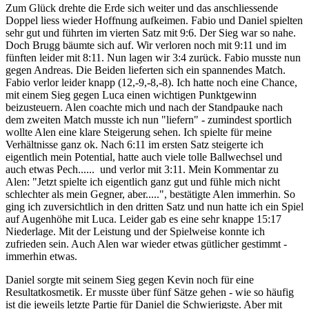
Zum Glück drehte die Erde sich weiter und das anschliessende
Doppel liess wieder Hoffnung aufkeimen. Fabio und Daniel spielten
sehr gut und führten im vierten Satz mit 9:6. Der Sieg war so nahe.
Doch Brugg bäumte sich auf. Wir verloren noch mit 9:11 und im
fünften leider mit 8:11. Nun lagen wir 3:4 zurück. Fabio musste nun
gegen Andreas. Die Beiden lieferten sich ein spannendes Match.
Fabio verlor leider knapp (12,-9,-8,-8). Ich hatte noch eine Chance,
mit einem Sieg gegen Luca einen wichtigen Punktgewinn
beizusteuern. Alen coachte mich und nach der Standpauke nach
dem zweiten Match musste ich nun "liefern" - zumindest sportlich
wollte Alen eine klare Steigerung sehen. Ich spielte für meine
Verhältnisse ganz ok. Nach 6:11 im ersten Satz steigerte ich
eigentlich mein Potential, hatte auch viele tolle Ballwechsel und
auch etwas Pech...... und verlor mit 3:11. Mein Kommentar zu
Alen: "Jetzt spielte ich eigentlich ganz gut und fühle mich nicht
schlechter als mein Gegner, aber.....", bestätigte Alen immerhin. So
ging ich zuversichtlich in den dritten Satz und nun hatte ich ein Spiel
auf Augenhöhe mit Luca. Leider gab es eine sehr knappe 15:17
Niederlage. Mit der Leistung und der Spielweise konnte ich
zufrieden sein. Auch Alen war wieder etwas gütlicher gestimmt -
immerhin etwas.
Daniel sorgte mit seinem Sieg gegen Kevin noch für eine
Resultatkosmetik. Er musste über fünf Sätze gehen - wie so häufig
ist die jeweils letzte Partie für Daniel die Schwierigste. Aber mit