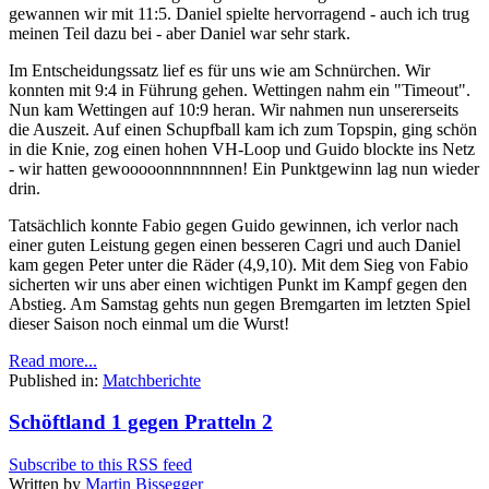
gewannen wir mit 11:5. Daniel spielte hervorragend - auch ich trug
meinen Teil dazu bei - aber Daniel war sehr stark.
Im Entscheidungssatz lief es für uns wie am Schnürchen. Wir
konnten mit 9:4 in Führung gehen. Wettingen nahm ein "Timeout".
Nun kam Wettingen auf 10:9 heran. Wir nahmen nun unsererseits
die Auszeit. Auf einen Schupfball kam ich zum Topspin, ging schön
in die Knie, zog einen hohen VH-Loop und Guido blockte ins Netz
- wir hatten gewooooonnnnnnnen! Ein Punktgewinn lag nun wieder
drin.
Tatsächlich konnte Fabio gegen Guido gewinnen, ich verlor nach
einer guten Leistung gegen einen besseren Cagri und auch Daniel
kam gegen Peter unter die Räder (4,9,10). Mit dem Sieg von Fabio
sicherten wir uns aber einen wichtigen Punkt im Kampf gegen den
Abstieg. Am Samstag gehts nun gegen Bremgarten im letzten Spiel
dieser Saison noch einmal um die Wurst!
Read more...
Published in:
Matchberichte
Schöftland 1 gegen Pratteln 2
Subscribe to this RSS feed
Written by
Martin Bissegger