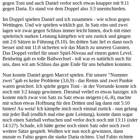
gegen Toni und auch Daniel verlor noch etwas knapper mit 9:11
gegen Daria. Es stand vor dem Doppel also 3:3 unentschieden.
Im Doppel spielten Daniel und ich zusammen - wie schon gegen
Wettingen. Und wir spielten wirklich gut. In Satz eins und zwei
lagen wir zwar gegen Schluss immer leicht hinten, doch mit einer
spielerisch starken Leistung kämpften wir uns zurück und gingen
mit 2:0 Sätzen in Führung (9,10). Im dritten Satz lief es dann noch
besser und mit 11:8 sicherten wir das Match zu unseren Gunsten.
Das Doppel verlief für unser Spiel-Niveau auf einem guten Level.
Beidseitig gab es tolle Ballwechsel - toll war es natürlich auch für
uns, dass wir am Schluss das gute Ende für uns behalten konnten.
Nun konnte Daniel gegen Marcel spielen. Für unsere "Nummer
zwei "gab es keine Probleme (3,6,9) - das Remis und zwei Punkte
waren gesichert. Ich spielte gegen Toni - in der Vorrunde konnte ich
noch mit 3:2 knapp gewinnen. Diesmal verlief es etwas harziger. ich
konnte mich zwar von Satz zu Satz etwas steigern (-6,-8), machte
mir schon etwas Hoffnung für den Dritten und lag dann mit 5:10
hinten! Au weia! Ich kämpfte mich noch einmal zurück - nun gelang
mir jeder Ball (endlich mal eine gute Leistung), konnte dann sogar
noch einen Satzball verbuchen und verlor doch noch mit 13:11 (oder
14:12?). Schade, ich hätte gerne noch einen Satz oder noch zwei
weitere Sätze gespielt. Wollten wir nun noch gewinnen, dann
musste es Fabio gegen die starke Daria richten. Und Fabio richtete