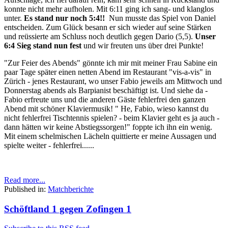
konnte nicht mehr aufholen. Mit 6:11 ging ich sang- und klanglos
unter.
Es stand nur noch 5:4!!
Nun musste das Spiel von Daniel
entscheiden. Zum Glück besann er sich wieder auf seine Stärken
und reüssierte am Schluss noch deutlich gegen Dario (5,5).
Unser
6:4 Sieg stand nun fest
und wir freuten uns über drei Punkte!
"Zur Feier des Abends" gönnte ich mir mit meiner Frau Sabine ein
paar Tage später einen netten Abend im Restaurant "vis-a-vis" in
Zürich - jenes Restaurant, wo unser Fabio jeweils am Mittwoch und
Donnerstag abends als Barpianist beschäftigt ist. Und siehe da -
Fabio erfreute uns und die anderen Gäste fehlerfrei den ganzen
Abend mit schöner Klaviermusik! " He, Fabio, wieso kannst du
nicht fehlerfrei Tischtennis spielen? - beim Klavier geht es ja auch -
dann hätten wir keine Abstiegssorgen!" foppte ich ihn ein wenig.
Mit einem schelmischen Lächeln quittierte er meine Aussagen und
spielte weiter - fehlerfrei......
Read more...
Published in:
Matchberichte
Schöftland 1 gegen Zofingen 1