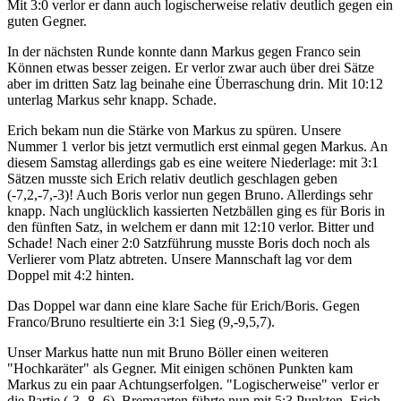
Mit 3:0 verlor er dann auch logischerweise relativ deutlich gegen ein
guten Gegner.
In der nächsten Runde konnte dann Markus gegen Franco sein
Können etwas besser zeigen. Er verlor zwar auch über drei Sätze
aber im dritten Satz lag beinahe eine Überraschung drin. Mit 10:12
unterlag Markus sehr knapp. Schade.
Erich bekam nun die Stärke von Markus zu spüren. Unsere
Nummer 1 verlor bis jetzt vermutlich erst einmal gegen Markus. An
diesem Samstag allerdings gab es eine weitere Niederlage: mit 3:1
Sätzen musste sich Erich relativ deutlich geschlagen geben
(-7,2,-7,-3)! Auch Boris verlor nun gegen Bruno. Allerdings sehr
knapp. Nach unglücklich kassierten Netzbällen ging es für Boris in
den fünften Satz, in welchem er dann mit 12:10 verlor. Bitter und
Schade! Nach einer 2:0 Satzführung musste Boris doch noch als
Verlierer vom Platz abtreten. Unsere Mannschaft lag vor dem
Doppel mit 4:2 hinten.
Das Doppel war dann eine klare Sache für Erich/Boris. Gegen
Franco/Bruno resultierte ein 3:1 Sieg (9,-9,5,7).
Unser Markus hatte nun mit Bruno Böller einen weiteren
"Hochkaräter" als Gegner. Mit einigen schönen Punkten kam
Markus zu ein paar Achtungserfolgen. "Logischerweise" verlor er
die Partie (-3,-8,-6). Bremgarten führte nun mit 5:3 Punkten. Erich