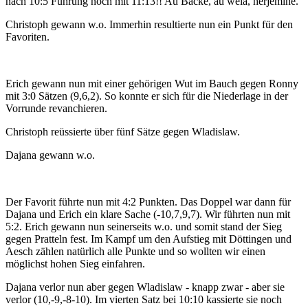
nach 10:5 Führung noch mit 11:13!! Au Backe, au weia, herjemine.
Christoph gewann w.o. Immerhin resultierte nun ein Punkt für den
Favoriten.
Erich gewann nun mit einer gehörigen Wut im Bauch gegen Ronny
mit 3:0 Sätzen (9,6,2). So konnte er sich für die Niederlage in der
Vorrunde revanchieren.
Christoph reüssierte über fünf Sätze gegen Wladislaw.
Dajana gewann w.o.
Der Favorit führte nun mit 4:2 Punkten. Das Doppel war dann für
Dajana und Erich ein klare Sache (-10,7,9,7). Wir führten nun mit
5:2. Erich gewann nun seinerseits w.o. und somit stand der Sieg
gegen Pratteln fest. Im Kampf um den Aufstieg mit Döttingen und
Aesch zählen natürlich alle Punkte und so wollten wir einen
möglichst hohen Sieg einfahren.
Dajana verlor nun aber gegen Wladislaw - knapp zwar - aber sie
verlor (10,-9,-8-10). Im vierten Satz bei 10:10 kassierte sie noch