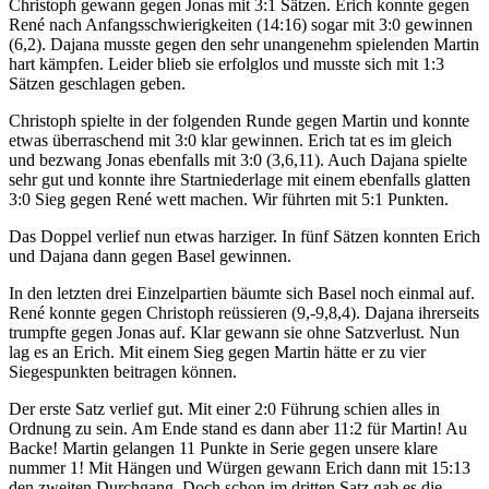
Christoph gewann gegen Jonas mit 3:1 Sätzen. Erich konnte gegen
René nach Anfangsschwierigkeiten (14:16) sogar mit 3:0 gewinnen
(6,2). Dajana musste gegen den sehr unangenehm spielenden Martin
hart kämpfen. Leider blieb sie erfolglos und musste sich mit 1:3
Sätzen geschlagen geben.
Christoph spielte in der folgenden Runde gegen Martin und konnte
etwas überraschend mit 3:0 klar gewinnen. Erich tat es im gleich
und bezwang Jonas ebenfalls mit 3:0 (3,6,11). Auch Dajana spielte
sehr gut und konnte ihre Startniederlage mit einem ebenfalls glatten
3:0 Sieg gegen René wett machen. Wir führten mit 5:1 Punkten.
Das Doppel verlief nun etwas harziger. In fünf Sätzen konnten Erich
und Dajana dann gegen Basel gewinnen.
In den letzten drei Einzelpartien bäumte sich Basel noch einmal auf.
René konnte gegen Christoph reüssieren (9,-9,8,4). Dajana ihrerseits
trumpfte gegen Jonas auf. Klar gewann sie ohne Satzverlust. Nun
lag es an Erich. Mit einem Sieg gegen Martin hätte er zu vier
Siegespunkten beitragen können.
Der erste Satz verlief gut. Mit einer 2:0 Führung schien alles in
Ordnung zu sein. Am Ende stand es dann aber 11:2 für Martin! Au
Backe! Martin gelangen 11 Punkte in Serie gegen unsere klare
nummer 1! Mit Hängen und Würgen gewann Erich dann mit 15:13
den zweiten Durchgang. Doch schon im dritten Satz gab es die