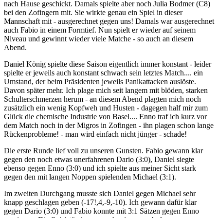
nach Hause geschickt. Damals spielte aber noch Julia Bodmer (C8)
bei den Zofingern mit. Sie wirkte genau ein Spiel in dieser
Mannschaft mit - ausgerechnet gegen uns! Damals war ausgerechnet
auch Fabio in einem Formtief. Nun spielt er wieder auf seinem
Niveau und gewinnt wieder viele Matche - so auch an diesem
Abend.
Daniel König spielte diese Saison eigentlich immer konstant - leider
spielte er jeweils auch konstant schwach sein letztes Match.... ein
Umstand, der beim Präsidenten jeweils Panikattacken auslöste.
Davon später mehr. Ich plage mich seit langem mit blöden, starken
Schulterschmerzen herum - an diesem Abend plagten mich noch
zusätzlich ein wenig Kopfweh und Husten - dagegen half mir zum
Glück die chemische Industrie von Basel.... Enno traf ich kurz vor
dem Match noch in der Migros in Zofingen - ihn plagen schon lange
Rückenprobleme! - man wird einfach nicht jünger - schade!
Die erste Runde lief voll zu unseren Gunsten. Fabio gewann klar
gegen den noch etwas unerfahrenen Dario (3:0), Daniel siegte
ebenso gegen Enno (3:0) und ich spielte aus meiner Sicht stark
gegen den mit langen Noppen spielenden Michael (3:1).
Im zweiten Durchgang musste sich Daniel gegen Michael sehr
knapp geschlagen geben (-17!,4,-9,-10). Ich gewann dafür klar
gegen Dario (3:0) und Fabio konnte mit 3:1 Sätzen gegen Enno