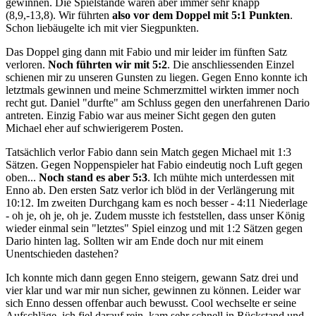
gewinnen. Die Spielstände waren aber immer sehr knapp
(8,9,-13,8). Wir führten
also vor dem Doppel mit 5:1
Punkten
.
Schon liebäugelte ich mit vier Siegpunkten.
Das Doppel ging dann mit Fabio und mir leider im fünften Satz
verloren.
Noch führten wir mit 5:2
. Die anschliessenden Einzel
schienen mir zu unseren Gunsten zu liegen. Gegen Enno konnte ich
letztmals gewinnen und meine Schmerzmittel wirkten immer noch
recht gut. Daniel "durfte" am Schluss gegen den unerfahrenen Dario
antreten. Einzig Fabio war aus meiner Sicht gegen den guten
Michael eher auf schwierigerem Posten.
Tatsächlich verlor Fabio dann sein Match gegen Michael mit 1:3
Sätzen. Gegen Noppenspieler hat Fabio eindeutig noch Luft gegen
oben...
Noch stand es aber 5:3
. Ich mühte mich unterdessen mit
Enno ab. Den ersten Satz verlor ich blöd in der Verlängerung mit
10:12. Im zweiten Durchgang kam es noch besser - 4:11 Niederlage
- oh je, oh je, oh je. Zudem musste ich feststellen, dass unser König
wieder einmal sein "letztes" Spiel einzog und mit 1:2 Sätzen gegen
Dario hinten lag. Sollten wir am Ende doch nur mit einem
Unentschieden dastehen?
Ich konnte mich dann gegen Enno steigern, gewann Satz drei und
vier klar und war mir nun sicher, gewinnen zu können. Leider war
sich Enno dessen offenbar auch bewusst. Cool wechselte er seine
Aufschläge, ich fiel darauf rein, kam sehr schnell in Rückstand und