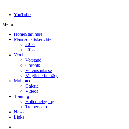
YouTube
Menü
Home
Start here
Mannschaftsberichte
2016
2018
Verein
Vorstand
Chronik
Vereinsanlässe
Mitgliederbeiträge
Multimedia
Galerie
Videos
Training
Hallenbelegung
Trainerteam
News
Links