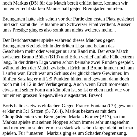
noch Markus (D5) für das Match bereit erklärt hatte, konnten wir
mit einer recht starken Mannschaft gegen Bremgarten antreten.
Bremgarten hatte sich schon vor der Partie den ersten Platz gesichert
und sich somit die Teilnahme am Schweizer Final verdient. Ausser
um's Prestige ging es also somit um nichts weiteres mehr....
Der Berichterstatter spielte während dieses Matches gegen
Bremgarten 6 zeitgleich in der dritten Liga und bekam das
Geschehen mehr oder weniger nur am Rand mit. Der erste Match
zwischen Bruno Böller (B13) und Erich verlief auf alle Fälle extrem
lang. In der dritten Liga waren schon beinahe zwei Runden gespielt,
während dem der Match zwischen Erich und Bruno immer noch am
Laufen war. Erich war am Schluss der glücklichere Gewinner. Im
fünften Satz lag er mit 2:9 Punkten hinten und gewann dann doch
noch mit 14:12 in der Verlängerung. Auch wenn Erich momentan
etwas mit seiner Form am kämpfen ist, so ist er eben nach wie vor
mit einem grossen Siegeswillen ausgestattet. Bravo!
Boris hatte es etwas einfacher. Gegen Franco Fontana (C9) gewann
er klar mit 3:1 Sätzen (5,-7,6,4). Markus bekam es mit dem
Clubpräsidenten von Bremgarten, Markus Korner (B13), zu tun.
Markus spielte mit seinen Noppen schon immer sehr unangenehm
und momentan schien er mir so stark wie schon lange nicht mehr zu
spielen. Für "unseren" Markus ging es um Schadensbegrenzung.