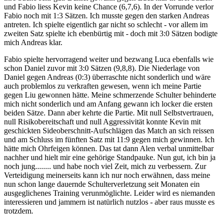
und Fabio liess Kevin keine Chance (6,7,6). In der Vorrunde verlor
Fabio noch mit 1:3 Sätzen. Ich musste gegen den starken Andreas
antreten. Ich spielte eigentlich gar nicht so schlecht - vor allem im
zweiten Satz spielte ich ebenbürtig mit - doch mit 3:0 Sätzen bodigte
mich Andreas klar.
Fabio spielte hervorragend weiter und bezwang Luca ebenfalls wie
schon Daniel zuvor mit 3:0 Sätzen (9,8,8). Die Niederlage von
Daniel gegen Andreas (0:3) überraschte nicht sonderlich und wäre
auch problemlos zu verkraften gewesen, wenn ich meine Partie
gegen Liu gewonnen hätte. Meine schmerzende Schulter behinderte
mich nicht sonderlich und am Anfang gewann ich locker die ersten
beiden Sätze. Dann aber kehrte die Partie. Mit null Selbstvertrauen,
null Risikobereitschaft und null Aggressivität konnte Kevin mit
geschickten Sideoberschnitt-Aufschlägen das Match an sich reissen
und am Schluss im fünften Satz mit 11:9 gegen mich gewinnen. Ich
hätte mich Ohrfeigen können. Das tat dann Alen verbal unmittelbar
nachher und hielt mir eine gehörige Standpauke. Nun gut, ich bin ja
noch jung........ und habe noch viel Zeit, mich zu verbessern. Zur
Verteidigung meinerseits kann ich nur noch erwähnen, dass meine
nun schon lange dauernde Schulterverletzung seit Monaten ein
ausgeglichenes Training verunmöglichte. Leider wird es niemanden
interessieren und jammern ist natürlich nutzlos - aber raus musste es
trotzdem.