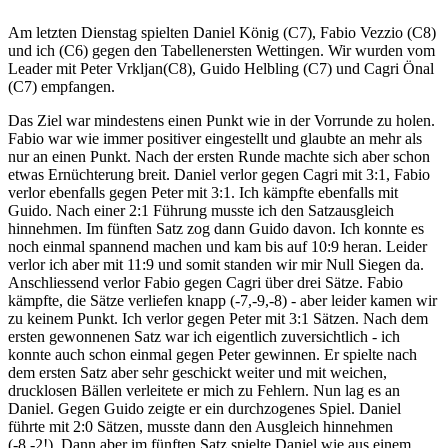
Am letzten Dienstag spielten Daniel König (C7), Fabio Vezzio (C8)
und ich (C6) gegen den Tabellenersten Wettingen. Wir wurden vom
Leader mit Peter Vrkljan(C8), Guido Helbling (C7) und Cagri Önal
(C7) empfangen.
Das Ziel war mindestens einen Punkt wie in der Vorrunde zu holen.
Fabio war wie immer positiver eingestellt und glaubte an mehr als
nur an einen Punkt. Nach der ersten Runde machte sich aber schon
etwas Ernüchterung breit. Daniel verlor gegen Cagri mit 3:1, Fabio
verlor ebenfalls gegen Peter mit 3:1. Ich kämpfte ebenfalls mit
Guido. Nach einer 2:1 Führung musste ich den Satzausgleich
hinnehmen. Im fünften Satz zog dann Guido davon. Ich konnte es
noch einmal spannend machen und kam bis auf 10:9 heran. Leider
verlor ich aber mit 11:9 und somit standen wir mir Null Siegen da.
Anschliessend verlor Fabio gegen Cagri über drei Sätze. Fabio
kämpfte, die Sätze verliefen knapp (-7,-9,-8) - aber leider kamen wir
zu keinem Punkt. Ich verlor gegen Peter mit 3:1 Sätzen. Nach dem
ersten gewonnenen Satz war ich eigentlich zuversichtlich - ich
konnte auch schon einmal gegen Peter gewinnen. Er spielte nach
dem ersten Satz aber sehr geschickt weiter und mit weichen,
drucklosen Bällen verleitete er mich zu Fehlern. Nun lag es an
Daniel. Gegen Guido zeigte er ein durchzogenes Spiel. Daniel
führte mit 2:0 Sätzen, musste dann den Ausgleich hinnehmen
(-8,-2!). Dann aber im fünften Satz spielte Daniel wie aus einem